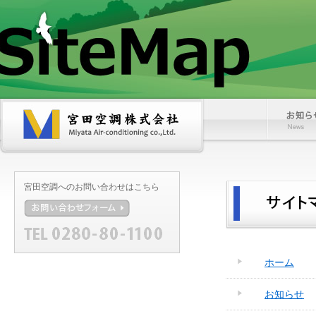
宮
お
田
知
空
ら
調
せ
株
式
宮田空調へのお問い合わせはこちら
会
社
お
問
い
合
わ
ホーム
せ
フ
ォ
お知らせ
ー
ム