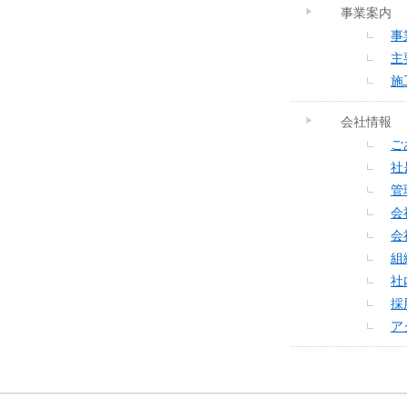
事業案内
事
主
施
会社情報
ご
社
管
会
会
組
社
採
ア