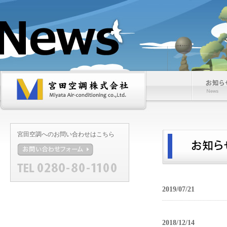
宮
お
田
知
空
ら
調
せ
株
式
宮田空調へのお問い合わせはこちら
会
社
お
問
い
合
わ
せ
2019/07/21
フ
ォ
ー
ム
2018/12/14