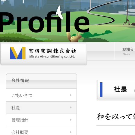
宮
お
田
知
空
ら
調
せ
株
式
会
社
ごあいさつ
社是
管理指針
会社概要