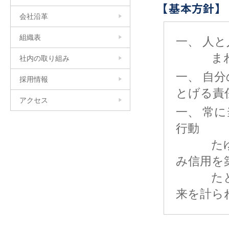
会社沿革
組織表
一、 人
まわり
社内の取り組み
一、 自
採用情報
とげる責
アクセス
一、 常
行動
たゆま
み信用を
たとえ
来を計ら