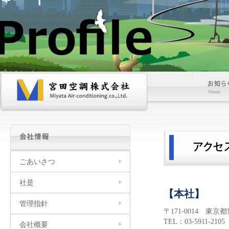
宮
お
田
知
空
ら
調
せ
株
式
会
社
ごあいさつ
社是
【本社】
管理指針
〒171-0014 東京都
TEL：03-5911-2105
会社概要